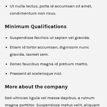
Ut nulla lectus, porta id accumsan sit amet,
Email
*
condimentum non risus.
Minimum Qualifications
Phone number
*
Suspendisse facilisis ut sapien vel gravida.
Etiam id tortor accumsan, dignissim nunc
gravida, laoreet sem.
Resume
*
Donec faucibus magna id pretium mattis.
Praesent at scelerisque nisl.
More about the company
Drag and drop or browse
Sed ultricies ligula vel massa dapibus, a rutrum
magna porttitor. Suspendisse metus velit, aliquam