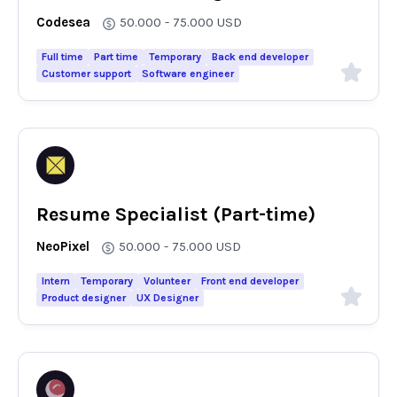
Codesea
50.000 - 75.000
USD
Full time
Part time
Temporary
Back end developer
Customer support
Software engineer
Resume Specialist (Part-time)
NeoPixel
50.000 - 75.000
USD
Intern
Temporary
Volunteer
Front end developer
Product designer
UX Designer