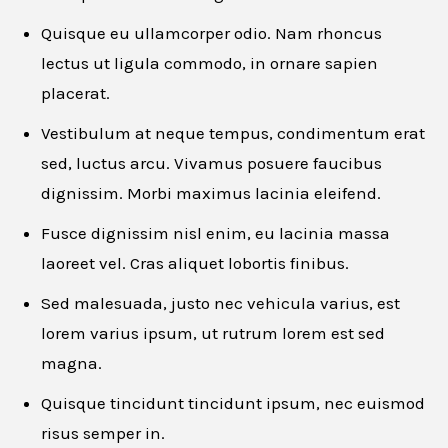
Quisque eu ullamcorper odio. Nam rhoncus
lectus ut ligula commodo, in ornare sapien
placerat.
Vestibulum at neque tempus, condimentum erat
sed, luctus arcu. Vivamus posuere faucibus
dignissim. Morbi maximus lacinia eleifend.
Apply for this job
Fusce dignissim nisl enim, eu lacinia massa
laoreet vel. Cras aliquet lobortis finibus.
First name
*
Sed malesuada, justo nec vehicula varius, est
lorem varius ipsum, ut rutrum lorem est sed
magna.
Last name
*
Quisque tincidunt tincidunt ipsum, nec euismod
risus semper in.