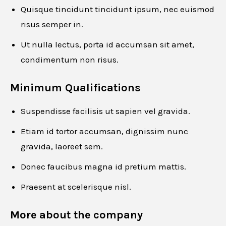
Quisque tincidunt tincidunt ipsum, nec euismod
risus semper in.
Email
*
Ut nulla lectus, porta id accumsan sit amet,
condimentum non risus.
Minimum Qualifications
Phone number
*
Suspendisse facilisis ut sapien vel gravida.
Etiam id tortor accumsan, dignissim nunc
Resume
*
gravida, laoreet sem.
Donec faucibus magna id pretium mattis.
Praesent at scelerisque nisl.
Drag and drop or browse
More about the company