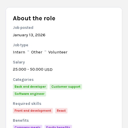
About the role
Job posted
January 13, 2026
Job type
Intern
Other
Volunteer
Salary
25.000 - 50.000
USD
Categories
Back end developer
Customer support
Software engineer
Required skills
Front end development
React
Benefits
Company meals
Equity benefits