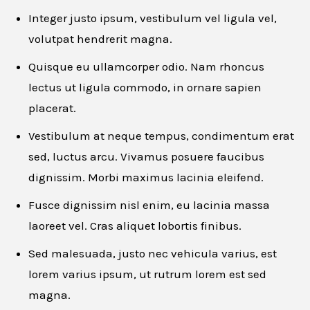
Integer justo ipsum, vestibulum vel ligula vel,
volutpat hendrerit magna.
Quisque eu ullamcorper odio. Nam rhoncus
lectus ut ligula commodo, in ornare sapien
placerat.
Vestibulum at neque tempus, condimentum erat
sed, luctus arcu. Vivamus posuere faucibus
Apply for this job
dignissim. Morbi maximus lacinia eleifend.
Fusce dignissim nisl enim, eu lacinia massa
First name
*
laoreet vel. Cras aliquet lobortis finibus.
Sed malesuada, justo nec vehicula varius, est
lorem varius ipsum, ut rutrum lorem est sed
Last name
*
magna.