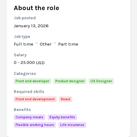
About the role
Job posted
January 13, 2026
Job type
Full time
Other
Part time
Salary
0 - 25.000
USD
Categories
Front end developer
Product designer
UX Designer
Required skills
Front end development
React
Benefits
Company meals
Equity benefits
Flexible working hours
Life insurance