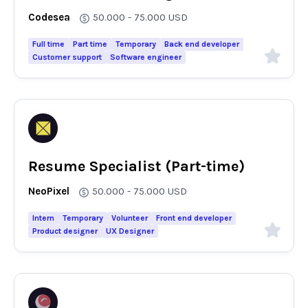
Codesea
50.000 - 75.000
USD
Full time
Part time
Temporary
Back end developer
Customer support
Software engineer
Resume Specialist (Part-time)
NeoPixel
50.000 - 75.000
USD
Intern
Temporary
Volunteer
Front end developer
Product designer
UX Designer