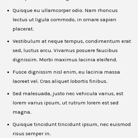
Quisque eu ullamcorper odio. Nam rhoncus
lectus ut ligula commodo, in ornare sapien
placerat.
Vestibulum at neque tempus, condimentum erat
sed, luctus arcu. Vivamus posuere faucibus
dignissim. Morbi maximus lacinia eleifend.
Apply for this job
Fusce dignissim nisl enim, eu lacinia massa
laoreet vel. Cras aliquet lobortis finibus.
First name
*
Sed malesuada, justo nec vehicula varius, est
lorem varius ipsum, ut rutrum lorem est sed
magna.
Last name
*
Quisque tincidunt tincidunt ipsum, nec euismod
risus semper in.