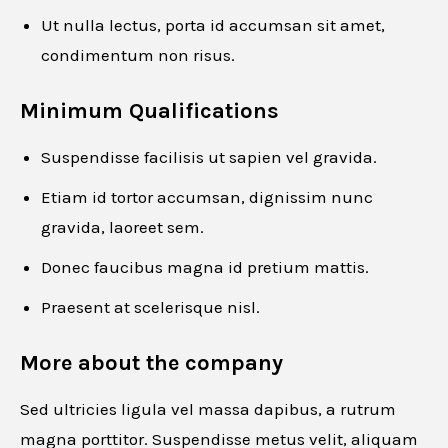
Ut nulla lectus, porta id accumsan sit amet,
Email
*
condimentum non risus.
Minimum Qualifications
Phone number
*
Suspendisse facilisis ut sapien vel gravida.
Etiam id tortor accumsan, dignissim nunc
gravida, laoreet sem.
Resume
*
Donec faucibus magna id pretium mattis.
Praesent at scelerisque nisl.
More about the company
Drag and drop or browse
Sed ultricies ligula vel massa dapibus, a rutrum
magna porttitor. Suspendisse metus velit, aliquam