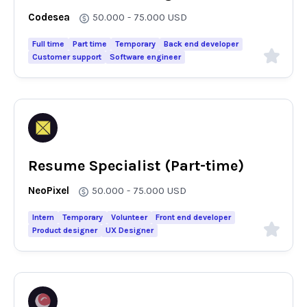
Codesea
50.000 - 75.000
USD
Full time
Part time
Temporary
Back end developer
Customer support
Software engineer
Resume Specialist (Part-time)
NeoPixel
50.000 - 75.000
USD
Intern
Temporary
Volunteer
Front end developer
Product designer
UX Designer