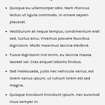
Quisque eu ullamcorper odio. Nam rhoncus
lectus ut ligula commodo, in ornare sapien
placerat.
Vestibulum at neque tempus, condimentum erat
sed, luctus arcu. Vivamus posuere faucibus
dignissim. Morbi maximus lacinia eleifend.
Apply for this job
Fusce dignissim nisl enim, eu lacinia massa
laoreet vel. Cras aliquet lobortis finibus.
First name
*
Sed malesuada, justo nec vehicula varius, est
lorem varius ipsum, ut rutrum lorem est sed
magna.
Last name
*
Quisque tincidunt tincidunt ipsum, nec euismod
risus semper in.