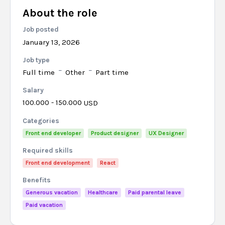
About the role
Job posted
January 13, 2026
Job type
Full time
Other
Part time
Salary
100.000 - 150.000
USD
Categories
Front end developer
Product designer
UX Designer
Required skills
Front end development
React
Benefits
Generous vacation
Healthcare
Paid parental leave
Paid vacation