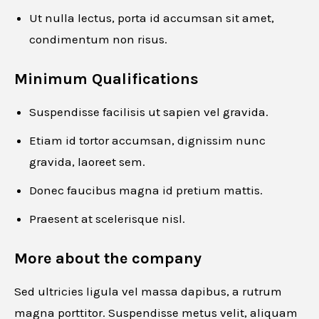
Ut nulla lectus, porta id accumsan sit amet,
Email
*
condimentum non risus.
Minimum Qualifications
Phone number
*
Suspendisse facilisis ut sapien vel gravida.
Etiam id tortor accumsan, dignissim nunc
gravida, laoreet sem.
Resume
*
Donec faucibus magna id pretium mattis.
Praesent at scelerisque nisl.
More about the company
Drag and drop or browse
Sed ultricies ligula vel massa dapibus, a rutrum
magna porttitor. Suspendisse metus velit, aliquam