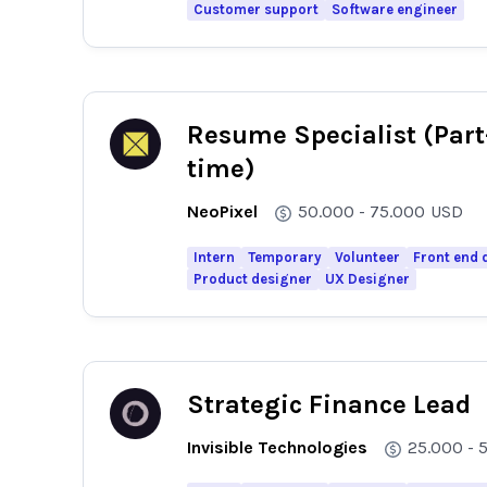
Customer support
Software engineer
Resume Specialist (Part
time)
NeoPixel
50.000 - 75.000
USD
Intern
Temporary
Volunteer
Front end 
Product designer
UX Designer
Strategic Finance Lead
Invisible Technologies
25.000 - 