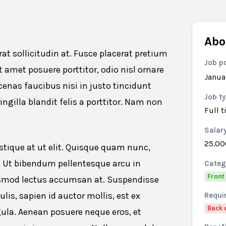
Abo
at sollicitudin at. Fusce placerat pretium
Job p
it amet posuere porttitor, odio nisl ornare
Janua
cenas faucibus nisi in justo tincidunt
Job t
ngilla blandit felis a porttitor. Nam non
Full 
Salar
25.00
tique at ut elit. Quisque quam nunc,
o. Ut bibendum pellentesque arcu in
Categ
Front
euismod lectus accumsan at. Suspendisse
is, sapien id auctor mollis, est ex
Requir
Back 
ligula. Aenean posuere neque eros, et