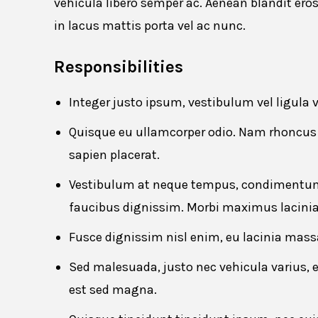
vehicula libero semper ac. Aenean blandit ero
in lacus mattis porta vel ac nunc.
Responsibilities
Apply for
Integer justo ipsum, vestibulum vel ligula 
First name
*
Quisque eu ullamcorper odio. Nam rhoncus 
sapien placerat.
Vestibulum at neque tempus, condimentum 
faucibus dignissim. Morbi maximus lacinia 
Email
*
Fusce dignissim nisl enim, eu lacinia massa 
Sed malesuada, justo nec vehicula varius, 
est sed magna.
Resume
*