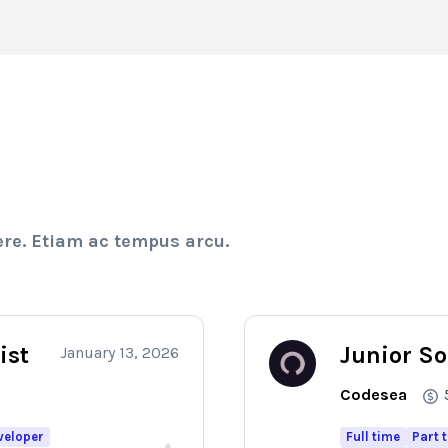
ere. Etiam ac tempus arcu.
ist
Junior S
January 13, 2026
Codesea
veloper
Full time
Part 