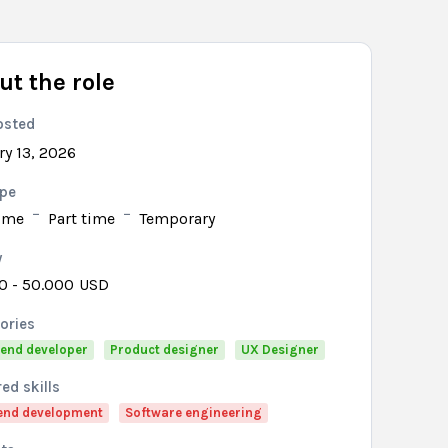
ut the role
osted
ry 13, 2026
ype
time
Part time
Temporary
y
0 - 50.000
USD
ories
 end developer
Product designer
UX Designer
ed skills
end development
Software engineering