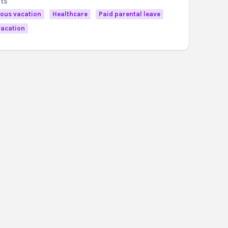
its
ous vacation
Healthcare
Paid parental leave
vacation