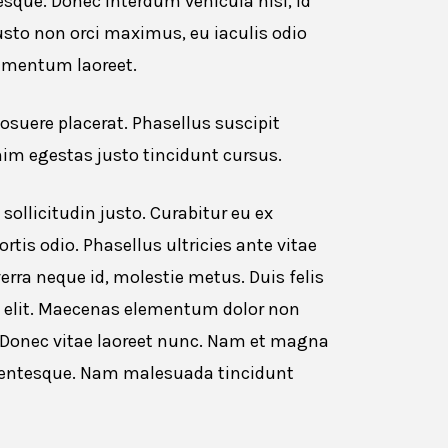
tesque. Donec interdum vehicula nisl, id
usto non orci maximus, eu iaculis odio
lementum laoreet.
suere placerat. Phasellus suscipit
nim egestas justo tincidunt cursus.
ollicitudin justo. Curabitur eu ex
tis odio. Phasellus ultricies ante vitae
erra neque id, molestie metus. Duis felis
ra elit. Maecenas elementum dolor non
n. Donec vitae laoreet nunc. Nam et magna
ellentesque. Nam malesuada tincidunt