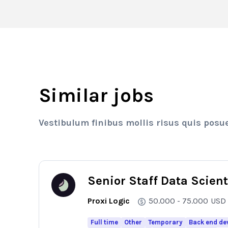
Similar jobs
Vestibulum finibus mollis risus quis posu
Senior Staff Data Scient
Proxi Logic
50.000 - 75.000
USD
Full time
Other
Temporary
Back end de