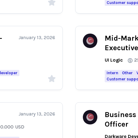
Customer suppo
-
Mid-Mark
January 13, 2026
Executiv
UI Logic
2
developer
Intern
Other
Customer suppo
Business
January 13, 2026
Officer
50.000
USD
Darkware Dev