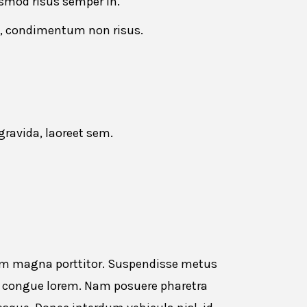
smod risus semper in.
et, condimentum non risus.
Drag and drop or browse
ravida, laoreet sem.
trum magna porttitor. Suspendisse metus
r congue lorem. Nam posuere pharetra