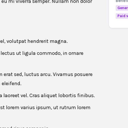
Benef
s eu mi viverra semper. Nullam non dolor
Gener
Paid 
 this job
vel, volutpat hendrerit magna.
Last name
*
lectus ut ligula commodo, in ornare
erat sed, luctus arcu. Vivamus posuere
eleifend.
Phone number
*
laoreet vel. Cras aliquet lobortis finibus.
est lorem varius ipsum, ut rutrum lorem