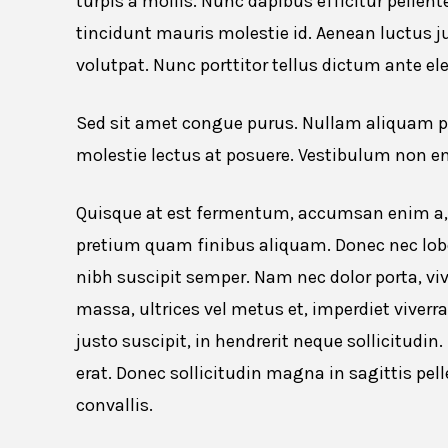
turpis a mollis. Nunc dapibus efficitur pellen
tincidunt mauris molestie id. Aenean luctus j
volutpat. Nunc porttitor tellus dictum ante e
Sed sit amet congue purus. Nullam aliquam po
molestie lectus at posuere. Vestibulum non e
Quisque at est fermentum, accumsan enim a, s
pretium quam finibus aliquam. Donec nec lobor
nibh suscipit semper. Nam nec dolor porta, viv
massa, ultrices vel metus et, imperdiet viver
justo suscipit, in hendrerit neque sollicitudi
erat. Donec sollicitudin magna in sagittis p
convallis.