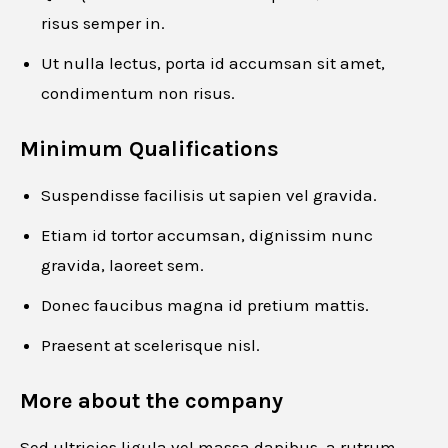
risus semper in.
Email
*
Ut nulla lectus, porta id accumsan sit amet,
condimentum non risus.
Minimum Qualifications
Phone number
*
Suspendisse facilisis ut sapien vel gravida.
Etiam id tortor accumsan, dignissim nunc
gravida, laoreet sem.
Resume
*
Donec faucibus magna id pretium mattis.
Praesent at scelerisque nisl.
Drag and drop or browse
More about the company
Sed ultricies ligula vel massa dapibus, a rutrum