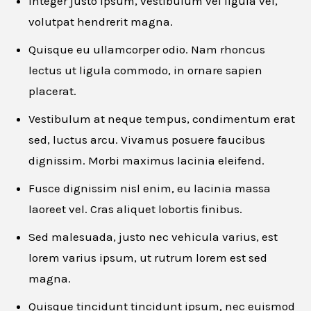
Integer justo ipsum, vestibulum vel ligula vel,
volutpat hendrerit magna.
Quisque eu ullamcorper odio. Nam rhoncus
lectus ut ligula commodo, in ornare sapien
placerat.
Vestibulum at neque tempus, condimentum erat
sed, luctus arcu. Vivamus posuere faucibus
Apply for this job
dignissim. Morbi maximus lacinia eleifend.
Fusce dignissim nisl enim, eu lacinia massa
First name
*
laoreet vel. Cras aliquet lobortis finibus.
Sed malesuada, justo nec vehicula varius, est
lorem varius ipsum, ut rutrum lorem est sed
magna.
Last name
*
Quisque tincidunt tincidunt ipsum, nec euismod