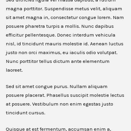
Website URL
magna porttitor. Suspendisse metus velit, aliquam
sit amet magna in, consectetur congue lorem. Nam
posuere pharetra turpis a mollis. Nunc dapibus
efficitur pellentesque. Donec interdum vehicula
Cancel
nisl, id tincidunt mauris molestie id. Aenean luctus
justo non orci maximus, eu iaculis odio volutpat.
Nunc porttitor tellus dictum ante elementum
laoreet.
Sed sit amet congue purus. Nullam aliquam
posuere placerat. Phasellus suscipit molestie lectus
at posuere. Vestibulum non enim egestas justo
tincidunt cursus.
Quisque at est fermentum, accumsan enim a,