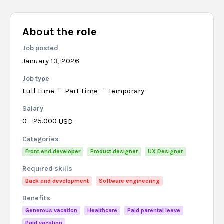
About the role
Job posted
January 13, 2026
Job type
Full time
Part time
Temporary
Salary
0 - 25.000
USD
Categories
Front end developer
Product designer
UX Designer
Required skills
Back end development
Software engineering
Benefits
Generous vacation
Healthcare
Paid parental leave
Paid vacation